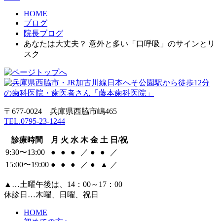
HOME
ブログ
院長ブログ
あなたは大丈夫？ 意外と多い「口呼吸」のサインとリ
スク
〒677-0024 兵庫県西脇市嶋465
TEL.0795-23-1244
診療時間
月
火
水
木
金
土
日/祝
9:30〜13:00
●
●
●
／
●
●
／
15:00〜19:00
●
●
●
／
●
▲
／
▲…土曜午後は、14：00～17：00
休診日…木曜、日曜、祝日
HOME