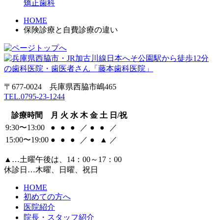
矯正歯科
HOME
保険診療と自費診療の違い
〒677-0024 兵庫県西脇市嶋465
TEL.0795-23-1244
診療時間
月
火
水
木
金
土
日/祝
9:30〜13:00
●
●
●
／
●
●
／
15:00〜19:00
●
●
●
／
●
▲
／
▲…土曜午後は、14：00～17：00
休診日…木曜、日曜、祝日
HOME
初めての方へ​
医院紹介​
院長・スタッフ紹介​