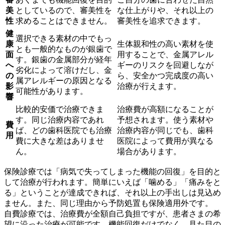
美
としているので、審美性を
な仕上がりや、それ以上の
性
求めることはできません。
審美性を追求できます。
健
選択できる素材の中でもっ
康
生体親和性の高い素材を使
とも一般的なものが銀歯で
面
用することで、金属アレル
す。銀歯の金属部分が経年
へ
ギーのリスクを回避しなが
劣化によって溶けだし、金
の
ら、安全かつ完成度の高い
属アレルギーの原因となる
影
治療が行えます。
可能性があります。
響
比較的安価で治療できま
治療費が高額になることが
す。同じ治療内容であれ
予想されます。使う素材や
費
ば、どの歯科医院でも治療
治療内容が同じでも、歯科
用
費に大きな差はありませ
医院によって費用が異なる
ん。
場合があります。
保険診療では「病気で失ってしまった機能の回復」を目的と
して治療が行われます。簡単にいえば「噛める」「痛みをと
る」ということが達成できれば、それ以上の手出しは見込め
ません。また、同じ理由から予防処置も保険適用外です。
自費診療では、治療費が全額自己負担ですが、患者さまの希
望に沿った治療が可能です。機能回復だけでなく、見た目の