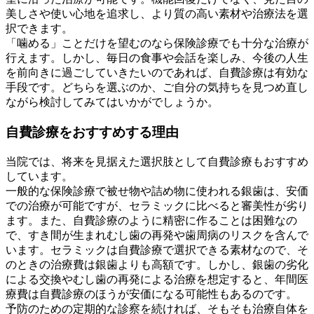
美しさや使い心地を追求し、より質の高い素材や治療法を選
択できます。
「噛める」ことだけを望むのなら保険診療でも十分な治療が
行えます。しかし、毎日の食事や会話を楽しみ、今後の人生
を前向きに過ごしていきたいのであれば、自費診療は有効な
手段です。どちらを選ぶのか、ご自分の気持ちを見つめ直し
ながら検討してみてはいかがでしょうか。
自費診療をおすすめする理由
当院では、将来を見据えた選択肢として自費診療もおすすめ
しています。
一般的な保険診療で被せ物や詰め物に使われる銀歯は、安価
での治療が可能ですが、セラミックに比べると審美性が劣り
ます。また、自費診療のように精密に作ることは困難なの
で、すき間が生まれむし歯の再発や歯周病のリスクを含んで
います。セラミックは自費診療で選択できる素材なので、そ
のときの治療費は銀歯よりも高額です。しかし、銀歯の劣化
による交換やむし歯の再発による治療を想定すると、年間医
療費は自費診療のほうが安価になる可能性もあるのです。
予防のための定期的な診察を続ければ、そもそも治療自体を