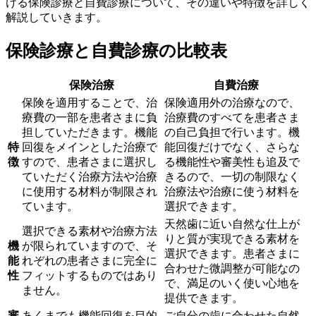
ける保険診療と自費診療について、その違いや特徴を詳しく
解説していきます。
保険診療と自費診療の比較表
保険治療
自費治療
保険を適用することで、治
保険適用外の治療なので、
療費の一部を患者さまに負
治療費のすべてを患者さま
担していただきます。機能
の自己負担で行います。機
特
回復をメインとした治療で
能回復だけでなく、さらな
徴
すので、患者さまに選択し
る機能性や審美性も追及で
ていただく治療方法や治療
きるので、一切の制限なく
に使用する材料が制限され
治療法や治療に使う材料を
ています。
選択できます。
天然歯に近い自然な仕上が
選択できる素材や治療方法
りと質が実現できる素材を
機
が限られていますので、そ
選択できます。患者さまに
能
れぞれの患者さまに完全に
合わせた微調整が可能なの
性
フィットするものではあり
で、満足のいく使い心地を
ません。
提供できます。
審
あくまでも機能回復を目的
ご自分の歯に合わせた自然